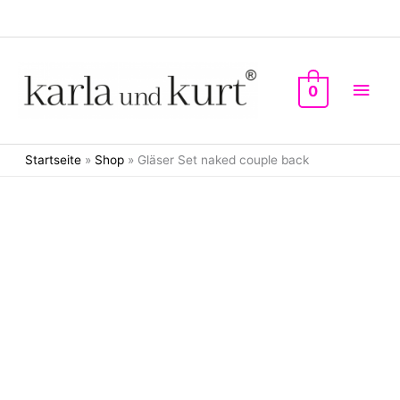
Zum
Inhalt
springen
Hau
0
Startseite
»
Shop
»
Gläser Set naked couple back