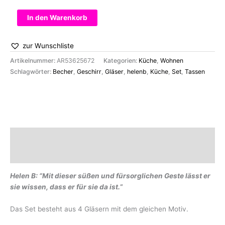
Gläser
In den Warenkorb
Set
naked
zur Wunschliste
couple
back
Artikelnummer:
AR53625672
Kategorien:
Küche
,
Wohnen
Menge
Schlagwörter:
Becher
,
Geschirr
,
Gläser
,
helenb
,
Küche
,
Set
,
Tassen
Beschreibung
Marke
Helen B: “Mit dieser süßen und fürsorglichen Geste lässt er
sie wissen, dass er für sie da ist.
“
Das Set besteht aus 4 Gläsern mit dem gleichen Motiv.