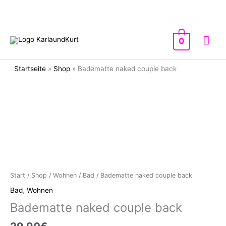
Zum
Inhalt
springen
Hau
0
Startseite
»
Shop
»
Badematte naked couple back
Start
/
Shop
/
Wohnen
/
Bad
/ Badematte naked couple back
Bad
,
Wohnen
Badematte naked couple back