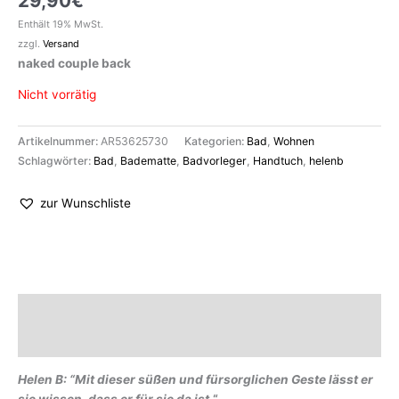
29,90
€
Enthält 19% MwSt.
zzgl.
Versand
naked couple back
Nicht vorrätig
Artikelnummer:
AR53625730
Kategorien:
Bad
,
Wohnen
Schlagwörter:
Bad
,
Badematte
,
Badvorleger
,
Handtuch
,
helenb
zur Wunschliste
Beschreibung
Marke
Helen B: “Mit dieser süßen und fürsorglichen Geste lässt er
sie wissen, dass er für sie da ist.
“